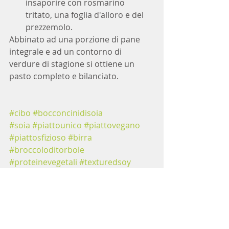
insaporire con rosmarino 
tritato, una foglia d'alloro e del 
prezzemolo.  
Abbinato ad una porzione di pane 
integrale e ad un contorno di 
verdure di stagione si ottiene un 
pasto completo e bilanciato.
#cibo
#bocconcinidisoia
#soia
#piattounico
#piattovegano
#piattosfizioso
#birra
#broccoloditorbole
#proteinevegetali
#texturedsoy
#soynuggets
#beer
#Vegetables
#food
#meal
#veganmeal
Ricette