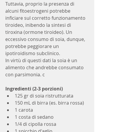
Tuttavia, proprio la presenza di 
alcuni fitoestrogeni potrebbe 
inficiare sul corretto funzionamento 
tiroideo, inibendo la sintesi di 
tiroxina (ormone tiroideo). Un 
eccessivo
consumo di soia, dunque, 
potrebbe peggiorare un 
ipotiroidismo subclinico. 
In virtù di questi dati la soia è un 
alimento che andrebbe consumato 
con parsimonia. c
Ingredienti (2-3 porzioni)
125 gr di soia ristrutturata
150 mL di birra (es. birra rossa)
1 carota
1 costa di sedano
1/4 di cipolla rossa
1 spicchio d'aglio