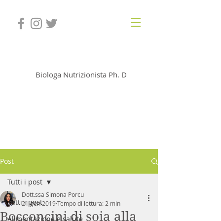
Dott.ssa Simona Porcu
Biologa Nutrizionista Ph. D
Post
Tutti i post
Dott.ssa Simona Porcu
Tutti i post
21 gen 2019
Tempo di lettura: 2 min
Bocconcini di soia alla
Alimentazione e salute