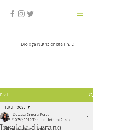
Dott.ssa Simona Porcu
Biologa Nutrizionista Ph. D
Post
Tutti i post
Dott.ssa Simona Porcu
Tutti i post
10 lug 2019
Tempo di lettura: 2 min
Insalata di grano
Alimentazione e salute