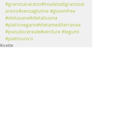
#granosaraceno
#insalatadigranosar
aceno
#senzaglutine
#glutenfree
#dietasana
#dietabuona
#piattovegano
#dietamediterranea
#pseudocereale
#verdure
#legumi
#piattounico
Ricette
Post recenti
Mostra tutti