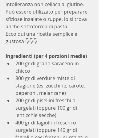
intolleranza non celiaca al glutine. 
Può essere utilizzato per preparare 
sfiziose insalate o zuppe, lo si trova 
anche sottoforma di pasta. 
Ecco qui una ricetta semplice e 
gustosa 👇👇👇
Ingredienti (per 4 porzioni medie)
200 gr di grano saraceno in 
chicco
800 gr di verdure miste di 
stagione (es. zucchine, carote, 
peperoni, melanzane)
200 gr di pisellini freschi o 
surgelati (oppure 100 gr di 
lenticchie secche)
400 gr di fagiolini freschi o 
surgelati (oppure 140 gr di 
fagioli o ceci freschi, surgalati o 